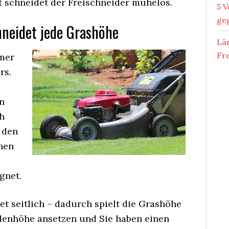
t schneidet der Freischneider mühelos.
5 V
ge
hneidet jede Grashöhe
Lä
Fr
rmer
rs.
en
h
r den
hen
gnet.
et seitlich – dadurch spielt die Grashöhe
odenhöhe ansetzen und Sie haben einen