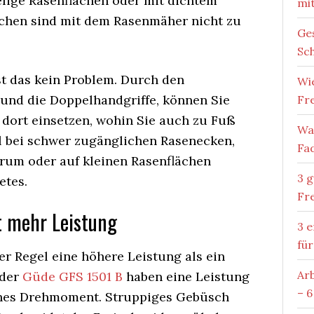
elige Rasenflächen oder mit dichtem
mi
chen sind mit dem Rasenmäher nicht zu
Ges
Sch
st das kein Problem. Durch den
Wie
 und die Doppelhandgriffe, können Sie
Fr
 dort einsetzen, wohin Sie auch zu Fuß
Wa
 bei schwer zugänglichen Rasenecken,
Fa
um oder auf kleinen Rasenflächen
3 
etes.
Fr
t mehr Leistung
3 
für
er Regel eine höhere Leistung als ein
Ar
 der
Güde GFS 1501 B
haben eine Leistung
– 6
ohes Drehmoment. Struppiges Gebüsch