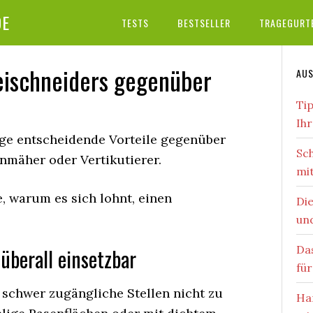
DE
TESTS
BESTSELLER
TRAGEGURT
reischneiders gegenüber
AUS
Ti
Ihr
ige entscheidende Vorteile gegenüber
Sch
mäher oder Vertikutierer.
mi
e, warum es sich lohnt, einen
Di
und
Da
 überall einsetzbar
für
schwer zugängliche Stellen nicht zu
Ha